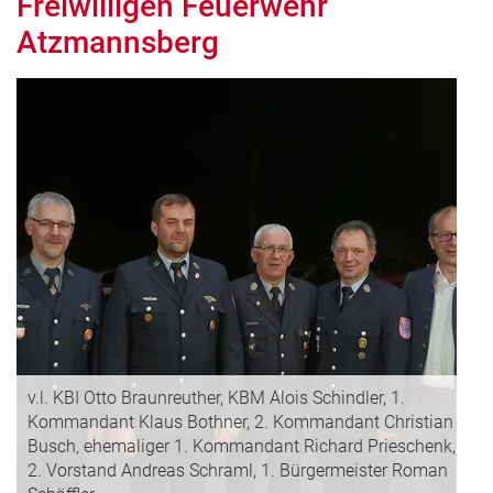
Freiwilligen Feuerwehr
Atzmannsberg
v.l. KBI Otto Braunreuther, KBM Alois Schindler, 1.
Kommandant Klaus Bothner, 2. Kommandant Christian
Busch, ehemaliger 1. Kommandant Richard Prieschenk,
2. Vorstand Andreas Schraml, 1. Bürgermeister Roman